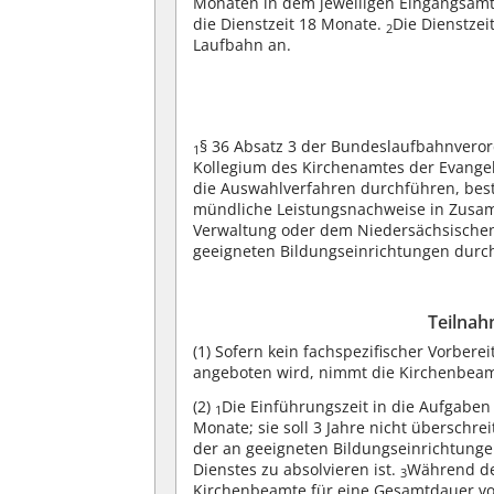
Monaten in dem jeweiligen Eingangsamt 
die Dienstzeit 18 Monate.
Die Dienstzei
2
Laufbahn an.
§ 36 Absatz 3 der Bundeslaufbahnvero
1
Kollegium des Kirchenamtes der Evange
die Auswahlverfahren durchführen, bes
mündliche Leistungsnachweise in Zusam
Verwaltung oder dem Niedersächsischen
geeigneten Bildungseinrichtungen durc
Teilnah
(1) Sofern kein fachspezifischer Vorbe
angeboten wird, nimmt die Kirchenbeamt
(2)
Die Einführungszeit in die Aufgabe
1
Monate; sie soll 3 Jahre nicht überschre
der an geeigneten Bildungseinrichtunge
Dienstes zu absolvieren ist.
Während der
3
Kirchenbeamte für eine Gesamtdauer vo