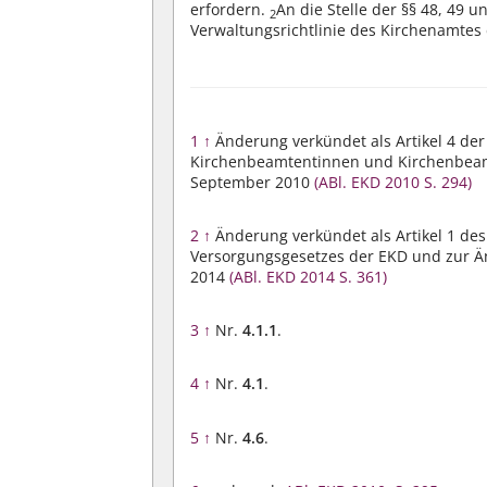
erfordern.
An die Stelle der §§ 48, 49 
2
Verwaltungsrichtlinie des Kirchenamtes 
1
↑
Änderung verkündet als Artikel 4 d
Kirchenbeamtentinnen und Kirchenbeamt
September 2010
(ABl. EKD 2010 S. 294)
2
↑
Änderung verkündet als Artikel 1 de
Versorgungsgesetzes der EKD und zur Ä
2014
(ABl. EKD 2014 S. 361)
3
↑
Nr.
4.1.1
.
4
↑
Nr.
4.1
.
5
↑
Nr.
4.6
.