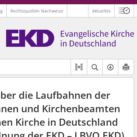
ng
Rechtsquellen Nachweise
Aktuelles
Sitzu
Logo Ev. Kirche in Deutschland
 findet auch: "Pfarrerinitiative" oder "Pfarrerausschuss".
serer Hilfe.
Textsuche 
Verfüg
Dokument-Beziehu
ber die Laufbahnen der
nnen und Kirchenbeamten
hen Kirche in Deutschland
nung der EKD – LBVO.EKD)