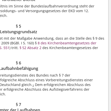
hältnis im Sinne der Bundeslaufbahnverordnung steht der
 Besoldungs- und Versorgungsgesetzes der EKD vom 12.
eich.
§ 5
Leistungsgrundsatz
t mit der Maßgabe Anwendung, dass an die Stelle des § 9 des
009 (BGBl. I S. 160) §
8 des Kirchenbeamtengesetzes der
S. 551
) tritt.
§ 52 Absatz 2
des Kirchenbeamtengesetzes der
§ 6
Laufbahnbefähigung
reitungsdienstes des Bundes nach § 7 der
olgreiche Abschluss eines Vorbereitungsdienstes einer
 Deutschland gleich.
Dem erfolgreichen Abschluss des
2
r erfolgreiche Abschluss des Aufstiegsverfahrens der
ich.
§ 7
mter der Laufbahnen