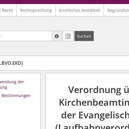
s Recht
Rechtsprechung
Kirchliches Amtsblatt
Begründu
Suche mit Platzhalter "*", Bsp. Pfarrer*,
Suchen
Weitere Suchoperatoren finden Sie in un
LBVO.EKD)
nwendung der
Verordnung ü
nung
e Bestimmungen
Kirchenbeamti
der Evangelisc
(Laufbahnverord