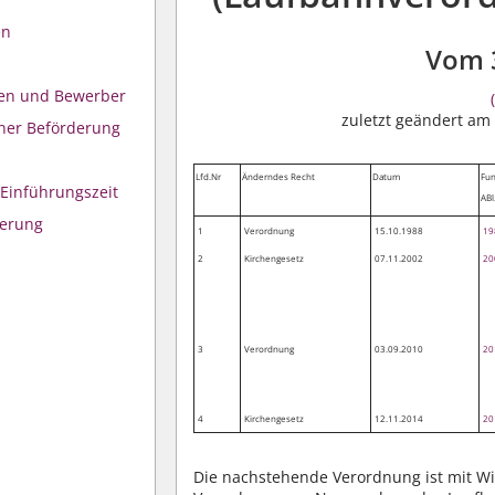
en
Vom 
nen und Bewerber
zuletzt geändert am
iner Beförderung
Lfd.Nr
Änderndes Recht
Datum
Fun
 Einführungszeit
ABl
ierung
1
Verordnung
15.10.1988
19
2
Kirchengesetz
07.11.2002
20
3
Verordnung
03.09.2010
20
4
Kirchengesetz
12.11.2014
20
Die nachstehende Verordnung ist mit Wi