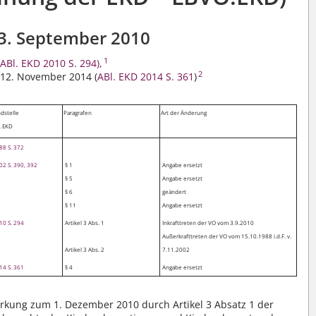
3. September 2010
1
(ABl. EKD 2010 S. 294),
2
 12. November 2014 (
ABl. EKD 2014 S. 361
)
dstelle
Paragrafen
Art der Änderung
. EKD
88 S. 372
02 S. 390, 392
§ 1
Angabe ersetzt
§ 5
Angabe ersetzt
§ 6
geändert
§ 11
Angabe ersetzt
10 S. 294
Artikel 3 Abs. 1
Inkrafttreten der VO vom 3.9.2010
Außerkrafttreten der VO vom 15.10.1988 i.d.F. v.
Artikel 3 Abs. 2
7.11.2002
14 S. 361
§ 4
Angabe ersetzt
rkung zum 1. Dezember 2010 durch Artikel 3 Absatz 1 der