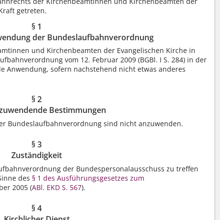
ahnrechts der Kirchenbeamtinnen und Kirchenbeamten der
raft getreten.
§ 1
nwendung der Bundeslaufbahnverordnung
eamtinnen und Kirchenbeamten der Evangelischen Kirche in
aufbahnverordnung vom 12. Februar 2009 (BGBl. I S. 284) in der
de Anwendung, sofern nachstehend nicht etwas anderes
§ 2
nzuwendende Bestimmungen
5 der Bundeslaufbahnverordnung sind nicht anzuwenden.
§ 3
Zuständigkeit
ufbahnverordnung der Bundespersonalausschuss zu treffen
 Sinne des
§ 1 des Ausführungsgesetzes zum
er 2005 (
ABl. EKD S. 567
).
§ 4
Kirchlicher Dienst