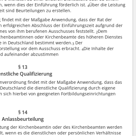
 wenn dies der Einführung förderlich ist.
Über die Leistung
4
t sind Beurteilungen zu erstellen.
 findet mit der Maßgabe Anwendung, dass der Rat der
n erfolgreichen Abschluss der Einführungszeit aufgrund der
ines von ihm berufenen Ausschusses feststellt.
Dem
2
rchenbeamtinnen oder Kirchenbeamte des höheren Dienstes
he in Deutschland bestimmt werden.
Der
3
orstellung vor dem Ausschuss erbracht.
Die Inhalte der
4
ind aufeinander abzustimmen
§ 13
nstliche Qualifizierung
ahnverordnung findet mit der Maßgabe Anwendung, dass das
Deutschland die dienstliche Qualifizierung durch eigene
n sich hierbei von geeigneten Fortbildungseinrichtungen
§ 14
Anlassbeurteilung
istung der Kirchenbeamtin oder des Kirchenbeamten werden
t, wenn es die dienstlichen oder persönlichen Verhältnisse