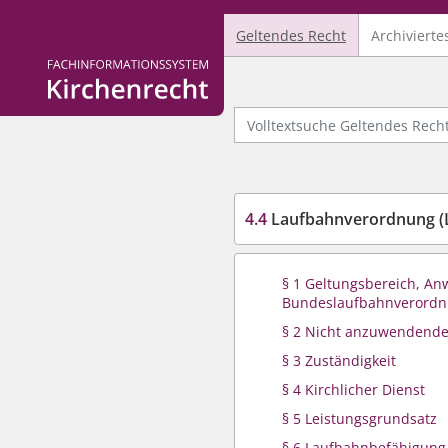
Geltendes Recht
Archivierte
Logo Fachinformationssystem Kirchenrecht
Volltextsuche Geltendes Recht
4.4
Laufbahnverordnung (
§ 1 Geltungsbereich, A
Bundeslaufbahnverord
§ 2 Nicht anzuwendend
§ 3 Zuständigkeit
§ 4 Kirchlicher Dienst
§ 5 Leistungsgrundsatz
§ 6 Laufbahnbefähigung