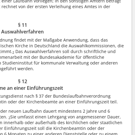
einer Laufbahn vorliegen; in den sonstigen Ämtern beträgt
t rechnet von der ersten Verleihung eines Amtes in der
§ 11
Auswahlverfahren
rdnung findet mit der Maßgabe Anwendung, dass das
lischen Kirche in Deutschland die Auswahlkommissionen, die
timmt.
Das Auswahlverfahren soll durch schriftliche und
2
menarbeit mit der Bundesakademie für öffentliche
 Studieninstitut für kommunale Verwaltung oder anderen
hgeführt werden.
§ 12
me an einer Einführungszeit
reitungsdienst nach § 37 der Bundeslaufbahnverordnung
in oder der Kirchenbeamte an einer Einführungszeit teil.
n der neuen Laufbahn dauert mindestens 2 Jahre und 6
iten.
Sie umfasst einen Lehrgang von angemessener Dauer,
2
n innerhalb oder außerhalb des kirchlichen oder staatlichen
 Einführungszeit soll die Kirchenbeamtin oder der
n 6 Monaten zu einer anderen Dienststelle oder zu einem