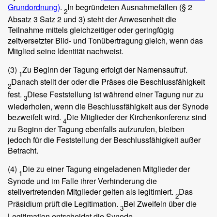
Grundordnung)
.
In begründeten Ausnahmefällen (§ 2
2
Absatz 3 Satz 2 und 3) steht der Anwesenheit die
Teilnahme mittels gleichzeitiger oder geringfügig
zeitversetzter Bild- und Tonübertragung gleich, wenn das
Mitglied seine Identität nachweist.
(3)
Zu Beginn der Tagung erfolgt der Namensaufruf.
1
Danach stellt der oder die Präses die Beschlussfähigkeit
2
fest.
Diese Feststellung ist während einer Tagung nur zu
3
wiederholen, wenn die Beschlussfähigkeit aus der Synode
bezweifelt wird.
Die Mitglieder der Kirchenkonferenz sind
4
zu Beginn der Tagung ebenfalls aufzurufen, bleiben
jedoch für die Feststellung der Beschlussfähigkeit außer
Betracht.
(4)
Die zu einer Tagung eingeladenen Mitglieder der
1
Synode und im Falle ihrer Verhinderung die
stellvertretenden Mitglieder gelten als legitimiert.
Das
2
Präsidium prüft die Legitimation.
Bei Zweifeln über die
3
Legitimation entscheidet die Synode.