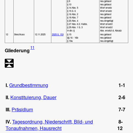
§ 9
neu gefasst
§ 10
neu gefasst
§ 14 Abs. 5
Wort ersetz
§ 15 S. 6
Wort ersetz
§ 16 Abs. 2
neu gefasst
§ 18 Abs. 7
neu gefasst
§ 20 Abs. 4
neu eingefügt
§ 27 Abs. 6 2. Halbs.
Wort ersetzt
§ 29 Abs. 1 S. 3
Wort ersetzt
in div. §
Abs. ersetzt d. Absatz
12
Beschluss
12.11.2025
2025 S. 153
§ 15
neu gefasst
§§ 16 - 16b
neu gefasst
§ 19a
neu eingefügt
11
Gliederung
I.
Grundbestimmung
1-1
II.
Konstituierung, Dauer
2-6
III.
Präsidium
7-7
IV.
Tagesordnung, Niederschrift, Bild- und
8-
Tonaufnahmen, Hausrecht
12