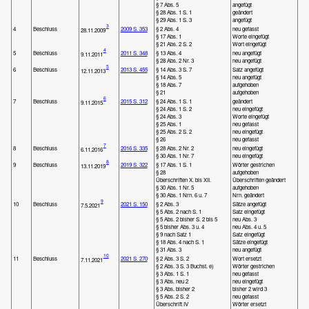
§ 7 Abs. 5
angefügt
§ 28 Abs. 1 S. 1
geändert
§ 29 Abs. 1 S. 3
angefügt
3
4
Beschluss
2009 S. 353
§ 2 Abs. 4
neu gefasst
28.11.2009
§ 17 Abs. 1
Worte eingefügt
§ 21 Abs. 2 S. 2
Wort eingefügt
4
5
Beschluss
2011 S. 348
§ 13 Abs. 4
neu angefügt
9.11.2011
§ 28 Abs. 2 Nr. 3
neu angefügt
5
6
Beschluss
2013 S. 455
§ 14 Abs. 3 S. 7
Satz angefügt
12.11.2013
§ 14 Abs. 5
neu angefügt
§ 18 Abs. 7
aufgehoben
§ 21
aufgehoben
6
7
Beschluss
2015 S. 312
§ 24 Abs. 1 S. 1
geändert
9.11.2015
§ 24 Abs. 1 S. 2
neu eingefügt
§ 24 Abs. 3
Worte eingefügt
§ 25 Abs. 1
neu gefasst
§ 25 Abs. 2 S. 2
neu eingefügt
§ 26
neu gefasst
7
8
Beschluss
2016 S. 335
§ 28 Abs. 2 Nr. 2
neu eingefügt
6.11.2016
§ 30 Abs. 1 Nr. 7
neu eingefügt
8
9
Beschluss
2019 S. 322
§ 17 Abs. 1 S. 1
Wörter gestrichen
13.11.2019
§ 28
aufgehoben
Überschriften X. bis XII.
Überschriften geändert
§ 30 Abs. 1 Nr. 5
aufgehoben
§ 30 Abs. 1 Nrn. 6 u. 7
Nrn. geändert
9
10
Beschluss
2021 S. 150
§ 2 Abs. 3
Sätze angefügt
7.5.2021
§ 5 Abs. 2 nach S. 1
Satz eingefügt
§ 5 Abs. 2 bisher S. 2 bis 5
neu Abs. 3
§ 5 bisher Abs. 3 u. 4
neu Abs. 4 u. 5
§ 9 nach Satz 1
Satz eingefügt
§ 18 Abs. 4 nach S. 1
Sätze eingefügt
§ 31 Abs. 3
neu angefügt
10
11
Beschluss
2021 S. 270
§ 2 Abs. 3 S. 2
Wort ersetzt
7.11.2021
§ 2 Abs. 3 S. 3 Buchst. e)
Wörter gestrichen
§ 3 Abs. 1 S. 1
neu gefasst
§ 3 Abs. neu 2
neu eingefügt
§ 3 Abs. bisher 2
bisher 2 wird 3
§ 5 Abs. 2 S. 2
neu gefasst
Überschrift IV
Wörter ersetzt