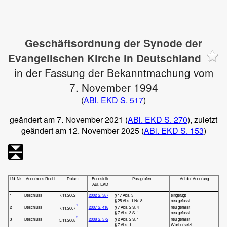
Geschäftsordnung der Synode der
Evangelischen Kirche in Deutschland
in der Fassung der Bekanntmachung vom
7. November 1994
(
ABl. EKD S. 517
)
geändert am 7. November 2021 (
ABl. EKD S. 270
), zuletzt
geändert am 12. November 2025 (
ABl. EKD S. 153
)
Lfd. Nr.
Änderndes Recht
Datum
Fundstelle
Paragrafen
Art der Änderung
ABl. EKD
1
Beschluss
7.11.2002
2002 S. 387
§ 17 Abs. 3
eingefügt
§ 25 Abs. 1 Nr. 8
neu gefasst
1
2
Beschluss
2007 S. 416
§ 7 Abs. 2 S. 4
neu gefasst
7.11.2007
§ 7 Abs. 3 S. 1
neu gefasst
2
3
Beschluss
2008 S. 372
§ 2 Abs. 2 S. 1
neu gefasst
5.11.2008
§ 7 Abs. 1
Wort ersetzt