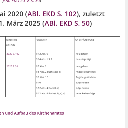
(
ABl. EKD 2018 S. 30
)
i 2020 (
ABl. EKD S. 102
), zuletzt
. März 2025 (
ABl. EKD S. 50
)
Fundstelle
Paragrafen
Art der Änderung
ABl. EKD
2020 S. 102
§ 12 Abs. 6
neu gefasst
§ 14 Abs. 1 S. 2
neu eingefügt
2025 S. 50
§ 7 Abs. 2
neu gefasst
§ 8 Abs. 2 Buchstabe c)
Angabe gestrichen
§ 9 Abs. 1 S. 1
Angabe gestrichen
§ 10
aufgehoben
§ 12 Abs. 4 Buchst. a)
aufgehoben
§ 12 Abs. 4 Buchst. b), c), d)
neue Reihenfolge
ben und Aufbau des Kirchenamtes