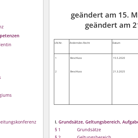
geändert am 15. Ma
geändert am 21
nz
mpetenzen
Lfd.Nr.
Änderndes Recht
Datum
dentin
1
Beschluss
15.5.2020
2
Beschluss
21.3.2025
s
egiums
leitungskonferenz
I.
Grundsätze, Geltungsbereich, Aufga
§ 1
Grundsätze
§ 2
Geltungsbereich