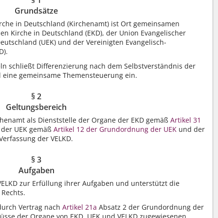
Grundsätze
rche in Deutschland (Kirchenamt) ist Ort gemeinsamen
en Kirche in Deutschland (EKD), der Union Evangelischer
Deutschland (UEK) und der Vereinigten Evangelisch-
D).
 schließt Differenzierung nach dem Selbstverständnis der
d eine gemeinsame Themensteuerung ein.
§ 2
Geltungsbereich
rchenamt als Dienststelle der Organe der EKD gemäß
Artikel 31
e der UEK gemäß
Artikel 12 der Grundordnung der UEK
und der
Verfassung der VELKD.
§ 3
Aufgaben
LKD zur Erfüllung ihrer Aufgaben und unterstützt die
 Rechts.
durch Vertrag nach
Artikel 21a
Absatz 2 der Grundordnung der
lüsse der Organe von EKD, UEK und VELKD zugewiesenen