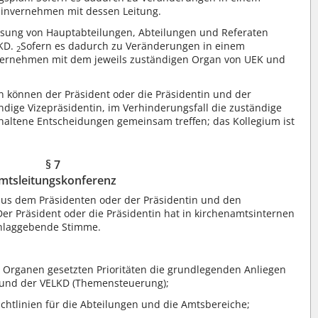
Einvernehmen mit dessen Leitung.
ösung von Hauptabteilungen, Abteilungen und Referaten
EKD.
Sofern es dadurch zu Veränderungen in einem
2
nvernehmen mit dem jeweils zuständigen Organ von UEK und
 können der Präsident oder die Präsidentin und der
ndige Vizepräsidentin, im Verhinderungsfall die zuständige
haltene Entscheidungen gemeinsam treffen; das Kollegium ist
§ 7
mtsleitungskonferenz
aus dem Präsidenten oder der Präsidentin und den
Der Präsident oder die Präsidentin hat in kirchenamtsinternen
chlaggebende Stimme.
n Organen gesetzten Prioritäten die grundlegenden Anliegen
 und der VELKD (Themensteuerung);
ichtlinien für die Abteilungen und die Amtsbereiche;