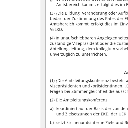
Amtsbereich kommt, erfolgt dies im 
(3)
Die Bildung, Veränderung oder Aufl
1
bedarf der Zustimmung des Rates der 
Amtsbereich kommt, erfolgt dies im Ei
VELKD.
(4)
In unaufschiebbaren Angelegenheiten
zuständige Vizepräsident oder die zustä
Abteilungsleitung, dem Kollegium vorbe
unverzüglich zu unterrichten.
A
(1)
Die Amtsleitungskonferenz besteht 
1
Vizepräsidenten und -präsidentinnen.
2
Fragen bei Stimmengleichheit die auss
(2)
Die Amtsleitungskonferenz
koordiniert auf der Basis der von de
und Zielsetzungen der EKD, der UEK
setzt kirchenamtsinterne Ziele und R