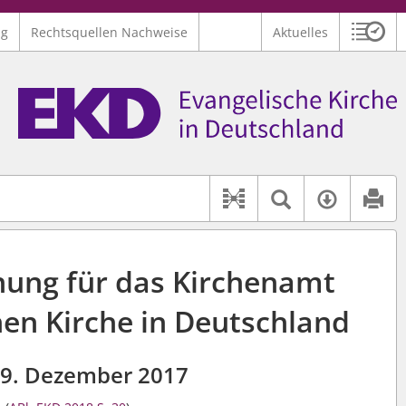
ng
Rechtsquellen Nachweise
Aktuelles
Sitzu
Logo Ev. Kirche in Deutschland
 findet auch: "Pfarrerinitiative" oder "Pfarrerausschuss".
serer Hilfe.
Textsuche 
Verfüg
Dokument-Beziehu
ung für das Kirchenamt
hen Kirche in Deutschland
9. Dezember 2017