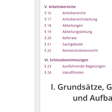
V.
Arbeitsbereiche
§ 16
Amtsbereiche
§ 17
Amtsbereichsleitung
§ 18
Abteilungen
§ 19
Abteilungsleitung
§ 20
Referate
§ 21
Sachgebiete
§ 22
Remonstrationsrecht
VI.
Schlussbestimmungen
§ 23
Ausführende Regelungen
§ 24
Inkrafttreten
I. Grundsätze, 
und Aufba