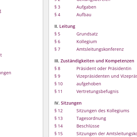
§ 3
Aufgaben
g
§ 4
Aufbau
II.
Leitung
§ 5
Grundsatz
§ 6
Kollegium
§ 7
Amtsleitungskonferenz
t
III.
Zuständigkeiten und Kompetenzen
§ 8
Präsident oder Präsidentin
ungen
§ 9
Vizepräsidenten und Vizeprä
§ 10
aufgehoben
§ 11
Vertretungsbefugnis
IV.
Sitzungen
§ 12
Sitzungen des Kollegiums
§ 13
Tagesordnung
§ 14
Beschlüsse
§ 15
Sitzungen der Amtsleitungsk