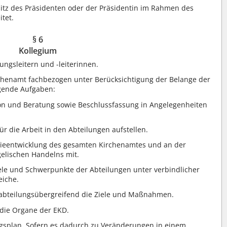
sitz des Präsidenten oder der Präsidentin im Rahmen des
itet.
§ 6
Kollegium
ungsleitern und -leiterinnen.
rchenamt fachbezogen unter Berücksichtigung der Belange der
gende Aufgaben:
ion und Beratung sowie Beschlussfassung in Angelegenheiten
ür die Arbeit in den Abteilungen aufstellen.
tegieentwicklung des gesamten Kirchenamtes und an der
elischen Handelns mit.
iele und Schwerpunkte der Abteilungen unter verbindlicher
eiche.
t abteilungsübergreifend die Ziele und Maßnahmen.
 die Organe der EKD.
ngsplan. Sofern es dadurch zu Veränderungen in einem