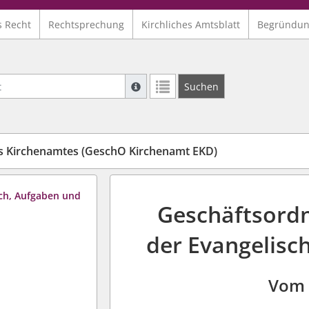
s Recht
Rechtsprechung
Kirchliches Amtsblatt
Begründu
Suche mit Platzhalter "*", Bsp. Pfarrer*,
Suchen
Weitere Suchoperatoren finden Sie in un
 Kirchenamtes (GeschO Kirchenamt EKD)
ich, Aufgaben und
Geschäftsordn
der Evangelisc
Vom 