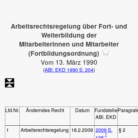
Arbeitsrechtsregelung über Fort- und
Weiterbildung der
Mitarbeiterinnen und Mitarbeiter
(Fortbildungsordnung)
Vom 13. März 1990
(
ABl. EKD 1990 S. 204
)
Lfd.Nr.
Änderndes Recht
Datum
Fundstelle
Paragraf
ABl. EKD
1
Arbeitsrechtsregelung
18.2.2009
2009 S.
§ 2
1
136