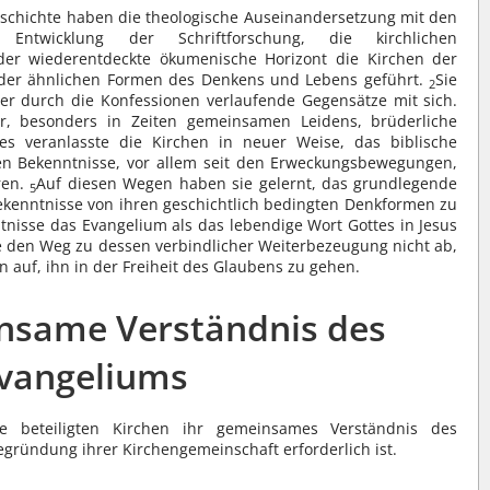
eschichte haben die theologische Auseinandersetzung mit den
ntwicklung der Schriftforschung, die kirchlichen
r wiederentdeckte ökumenische Horizont die Kirchen der
der ähnlichen Formen des Denkens und Lebens geführt.
Sie
2
uer durch die Konfessionen verlaufende Gegensätze mit sich.
 besonders in Zeiten gemeinsamen Leidens, brüderliche
ies veranlasste die Kirchen in neuer Weise, das biblische
en Bekenntnisse, vor allem seit den Erweckungsbewegungen,
ren.
Auf diesen Wegen haben sie gelernt, das grundlegende
5
ekenntnisse von ihren geschichtlich bedingten Denkformen zu
tnisse das Evangelium als das lebendige Wort Gottes in Jesus
e den Weg zu dessen verbindlicher Weiterbezeugung nicht ab,
 auf, ihn in der Freiheit des Glaubens zu gehen.
insame Verständnis des
vangeliums
e beteiligten Kirchen ihr gemeinsames Verständnis des
egründung ihrer Kirchengemeinschaft erforderlich ist.