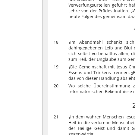
Verwerfungsurteilen geführt ha
Lehre von der Prädestination.
W
2
heute Folgendes gemeinsam daz
18
Im Abendmahl schenkt sich 
1
dahingegebenen Leib und Blut 
sich selbst vorbehaltlos allen
zum Heil, der Unglaube zum Geri
19
Die Gemeinschaft mit Jesus Ch
1
Essens und Trinkens trennen.
2
das von dieser Handlung absieht
20
Wo solche Übereinstimmung zw
reformatorischen Bekenntnisse n
21
In dem wahren Menschen Jesus 
1
Heil in die verlorene Menschhe
der Heilige Geist und damit G
gegenwärtig.