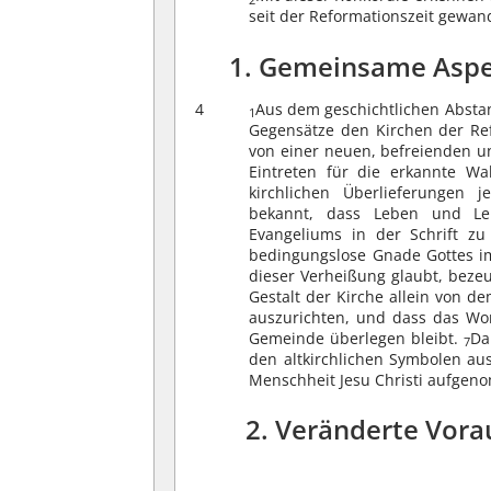
seit der Reformationszeit gewand
1. Gemeinsame Aspe
4
Aus dem geschichtlichen Abstand
1
Gegensätze den Kirchen der Re
von einer neuen, befreienden 
Eintreten für die erkannte W
kirchlichen Überlieferungen 
bekannt, dass Leben und Le
Evangeliums in der Schrift z
bedingungslose Gnade Gottes im
dieser Verheißung glaubt, beze
Gestalt der Kirche allein von d
auszurichten, und dass das Wor
Gemeinde überlegen bleibt.
Da
7
den altkirchlichen Symbolen au
Menschheit Jesu Christi aufge
2. Veränderte Vora