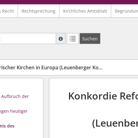
s Recht
Rechtsprechung
Kirchliches Amtsblatt
Begründu
Suche mit Platzhalter "*", Bsp. Pfarrer*,
Suchen
Weitere Suchoperatoren finden Sie in un
her Kirchen in Europa (Leuenberger Konkordie)
Konkordie Ref
 Aufbruch der
ngen heutiger
(Leuenbe
nis des