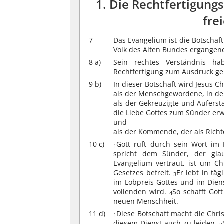
1. Die Rechtfertigungs
fre
7
Das Evangelium ist die Botschaft
Volk des Alten Bundes ergangen
8 a)
Sein rechtes Verständnis h
Rechtfertigung zum Ausdruck ge
9 b)
In dieser Botschaft wird Jesus C
als der Menschgewordene, in de
als der Gekreuzigte und Aufers
die Liebe Gottes zum Sünder erw
und
als der Kommende, der als Richte
10 c)
Gott ruft durch sein Wort im
1
spricht dem Sünder, der glau
Evangelium vertraut, ist um Chr
Gesetzes befreit.
Er lebt in t
3
im Lobpreis Gottes und im Diens
vollenden wird.
So schafft Got
4
neuen Menschheit.
11 d)
Diese Botschaft macht die Chris
1
diesem Dienst auch zu leiden.