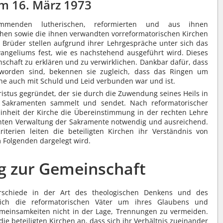
m 16. März 1973
immenden lutherischen, reformierten und aus ihnen
hen sowie die ihnen verwandten vorreformatorischen Kirchen
rüder stellen aufgrund ihrer Lehrgespräche unter sich das
ngeliums fest, wie es nachstehend ausgeführt wird. Dieses
schaft zu erklären und zu verwirklichen. Dankbar dafür, dass
 worden sind, bekennen sie zugleich, dass das Ringen um
che auch mit Schuld und Leid verbunden war und ist.
Christus gegründet, der sie durch die Zuwendung seines Heils in
 Sakramenten sammelt und sendet. Nach reformatorischer
Einheit der Kirche die Übereinstimmung in der rechten Lehre
hten Verwaltung der Sakramente notwendig und ausreichend.
iterien leiten die beteiligten Kirchen ihr Verständnis von
 Folgenden dargelegt wird.
eg zur Gemeinschaft
erschiede in der Art des theologischen Denkens und des
sich die reformatorischen Väter um ihres Glaubens und
Gemeinsamkeiten nicht in der Lage, Trennungen zu vermeiden.
ie beteiligten Kirchen an, dass sich ihr Verhältnis zueinander