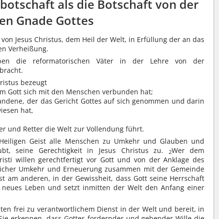
botschaft als die Botschaft von der
ien Gnade Gottes
 von Jesus Christus, dem Heil der Welt, in Erfüllung der an das
en Verheißung.
aben die reformatorischen Väter in der Lehre von der
bracht.
hristus bezeugt
m Gott sich mit den Menschen verbunden hat;
tandene, der das Gericht Gottes auf sich genommen und darin
iesen hat,
r und Retter die Welt zur Vollendung führt.
 Heiligen Geist alle Menschen zu Umkehr und Glauben und
bt, seine Gerechtigkeit in Jesus Christus zu.
Wer dem
2
isti willen gerechtfertigt vor Gott und von der Anklage des
äglicher Umkehr und Erneuerung zusammen mit der Gemeinde
t am anderen, in der Gewissheit, dass Gott seine Herrschaft
t neues Leben und setzt inmitten der Welt den Anfang einer
ten frei zu verantwortlichem Dienst in der Welt und bereit, in
Sie erkennen, dass Gottes fordernder und gebender Wille die