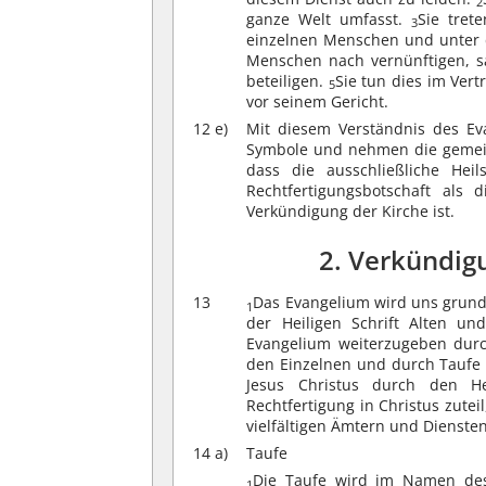
2
ganze Welt umfasst.
Sie tret
3
einzelnen Menschen und unter 
Menschen nach vernünftigen, s
beteiligen.
Sie tun dies im Vert
5
vor seinem Gericht.
12 e)
Mit diesem Verständnis des Eva
Symbole und nehmen die gemein
dass die ausschließliche Heil
Rechtfertigungsbotschaft als 
Verkündigung der Kirche ist.
2. Verkündig
13
Das Evangelium wird uns grund
1
der Heiligen Schrift Alten u
Evangelium weiterzugeben durc
den Einzelnen und durch Tauf
Jesus Christus durch den He
Rechtfertigung in Christus zute
vielfältigen Ämtern und Dienste
14 a)
Taufe
Die Taufe wird im Namen des
1