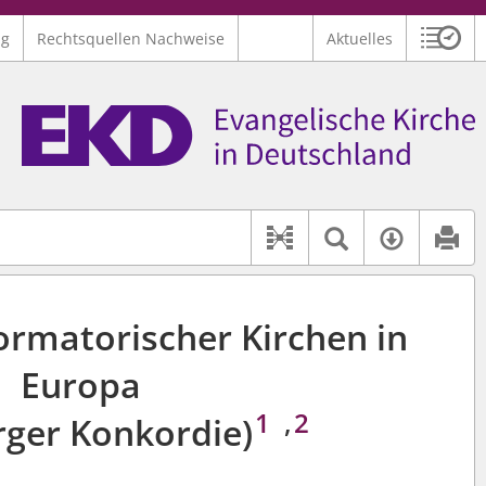
ng
Rechtsquellen Nachweise
Aktuelles
Sitzu
Logo Ev. Kirche in Deutschland
 findet auch: "Pfarrerinitiative" oder "Pfarrerausschuss".
serer Hilfe.
Textsuche 
Verfüg
Dokument-Beziehu
ormatorischer Kirchen in
Europa
1
,
2
rger Konkordie)