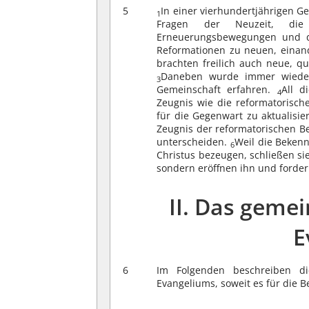
5
In einer vierhundertjährigen G
1
Fragen der Neuzeit, die E
Erneuerungsbewegungen und de
Reformationen zu neuen, einan
brachten freilich auch neue, q
Daneben wurde immer wieder,
3
Gemeinschaft erfahren.
All d
4
Zeugnis wie die reformatorisch
für die Gegenwart zu aktualisie
Zeugnis der reformatorischen B
unterscheiden.
Weil die Bekenn
6
Christus bezeugen, schließen si
sondern eröffnen ihn und fordern
II. Das geme
E
6
Im Folgenden beschreiben di
Evangeliums, soweit es für die B