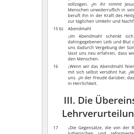
vollzogen.
In ihr nimmt Jesu
2
Menschen unwiderruflich in sein
beruft ihn in der Kraft des Hei
zur täglichen Umkehr und Nachf
15 b)
Abendmahl
Im Abendmahl schenkt sich 
1
dahingegebenen Leib und Blut 
uns dadurch Vergebung der Sün
lässt uns neu erfahren, dass wi
den Menschen.
16
Wenn wir das Abendmahl feiern
1
mit sich selbst versöhnt hat.
W
2
uns.
In der Freude darüber, das
3
in Herrlichkeit.
III. Die Übere
Lehrverurteilu
17
Die Gegensätze, die von der 
1
lutherischen und reformier