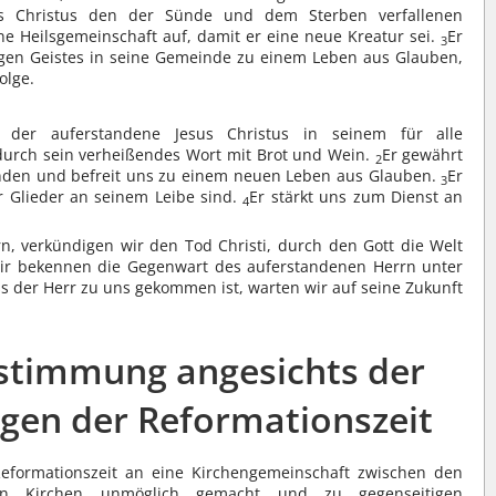
s Christus den der Sünde und dem Sterben verfallenen
e Heilsgemeinschaft auf, damit er eine neue Kreatur sei.
Er
3
ligen Geistes in seine Gemeinde zu einem Leben aus Glauben,
olge.
der auferstandene Jesus Christus in seinem für alle
durch sein verheißendes Wort mit Brot und Wein.
Er gewährt
2
den und befreit uns zu einem neuen Leben aus Glauben.
Er
3
r Glieder an seinem Leibe sind.
Er stärkt uns zum Dienst an
4
, verkündigen wir den Tod Christi, durch den Gott die Welt
ir bekennen die Gegenwart des auferstandenen Herrn unter
s der Herr zu uns gekommen ist, warten wir auf seine Zukunft
instimmung angesichts der
ngen der Reformationszeit
Reformationszeit an eine Kirchengemeinschaft zwischen den
ten Kirchen unmöglich gemacht und zu gegenseitigen