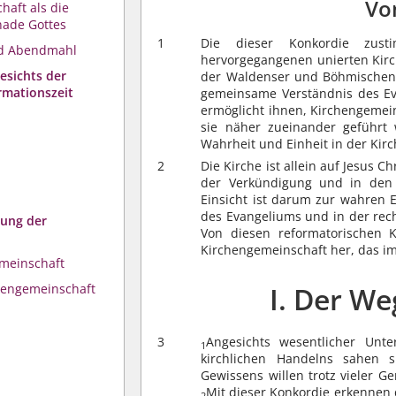
Vo
haft als die
nade Gottes
1
Die dieser Konkordie zust
nd Abendmahl
hervorgegangenen unierten Kirc
esichts der
der Waldenser und Böhmischen B
rmationszeit
gemeinsame Verständnis des Eva
ermöglicht ihnen, Kirchengemein
sie näher zueinander geführt
Wahrheit und Einheit in der Kir
2
Die Kirche ist allein auf Jesus 
der Verkündigung und in den
Einsicht ist darum zur wahren 
des Evangeliums und in der rec
hung der
Von diesen reformatorischen Kr
Kirchengemeinschaft her, das im
emeinschaft
chengemeinschaft
I. Der W
3
Angesichts wesentlicher Unt
1
kirchlichen Handelns sahen 
Gewissens willen trotz vieler 
Mit dieser Konkordie erkennen d
2