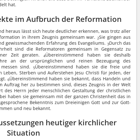
elt hat.
kte im Aufbruch der Reformation
 heraus lässt sich heute deutlicher erkennen, was trotz aller
formation in ihrem Zeugnis gemeinsam war.
Sie gingen aus
2
und gewissmachenden Erfahrung des Evangeliums.
Durch das
3
ahrheit sind die Reformatoren gemeinsam in Gegensatz zu
jener Zeit geraten.
Übereinstimmend haben sie deshalb
4
hre an der ursprünglichen und reinen Bezeugung des
u messen sind.
Übereinstimmend haben sie die freie und
5
 Leben, Sterben und Auferstehen Jesu Christi für jeden, der
ugt.
Übereinstimmend haben sie bekannt, dass Handeln und
6
em Auftrag her zu bestimmen sind, dieses Zeugnis in der Welt
t des Herrn jeder menschlichen Gestaltung der christlichen
bei haben sie gemeinsam mit der ganzen Christenheit das in
sgesprochene Bekenntnis zum Dreieinigen Gott und zur Gott-
nommen und neu bekannt.
ussetzungen heutiger kirchlicher
Situation