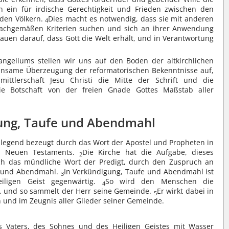
en ein für irdische Gerechtigkeit und Frieden zwischen den
den Völkern.
Dies macht es notwendig, dass sie mit anderen
4
achgemäßen Kriterien suchen und sich an ihrer Anwendung
rauen darauf, dass Gott die Welt erhält, und in Verantwortung
ngeliums stellen wir uns auf den Boden der altkirchlichen
same Überzeugung der reformatorischen Bekenntnisse auf,
smittlerschaft Jesu Christi die Mitte der Schrift und die
die Botschaft von der freien Gnade Gottes Maßstab aller
ung, Taufe und Abendmahl
legend bezeugt durch das Wort der Apostel und Propheten in
nd Neuen Testaments.
Die Kirche hat die Aufgabe, dieses
2
h das mündliche Wort der Predigt, durch den Zuspruch an
e und Abendmahl.
In Verkündigung, Taufe und Abendmahl ist
3
iligen Geist gegenwärtig.
So wird den Menschen die
4
il, und so sammelt der Herr seine Gemeinde.
Er wirkt dabei in
5
n und im Zeugnis aller Glieder seiner Gemeinde.
 Vaters, des Sohnes und des Heiligen Geistes mit Wasser