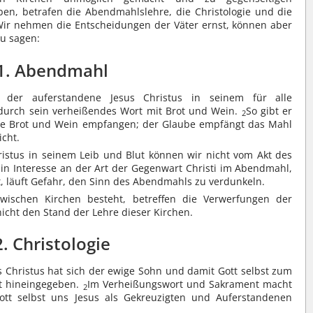
ben, betrafen die Abendmahlslehre, die Christologie und die
ir nehmen die Entscheidungen der Väter ernst, können aber
u sagen:
1. Abendmahl
der auferstandene Jesus Christus in seinem für alle
durch sein verheißendes Wort mit Brot und Wein.
So gibt er
2
, die Brot und Wein empfangen; der Glaube empfängt das Mahl
cht.
ristus in seinem Leib und Blut können wir nicht vom Akt des
Ein Interesse an der Art der Gegenwart Christi im Abendmahl,
, läuft Gefahr, den Sinn des Abendmahls zu verdunkeln.
ischen Kirchen besteht, betreffen die Verwerfungen der
icht den Stand der Lehre dieser Kirchen.
2. Christologie
Christus hat sich der ewige Sohn und damit Gott selbst zum
it hineingegeben.
Im Verheißungswort und Sakrament macht
2
ott selbst uns Jesus als Gekreuzigten und Auferstandenen