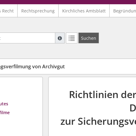
s Recht
Rechtsprechung
Kirchliches Amtsblatt
Begründu
Suche mit Platzhalter "*", Bsp. Pfarrer*,
Suchen
Weitere Suchoperatoren finden Sie in un
ungsverfilmung von Archivgut
Richtlinien de
utes
D
filme
zur Sicherungsv