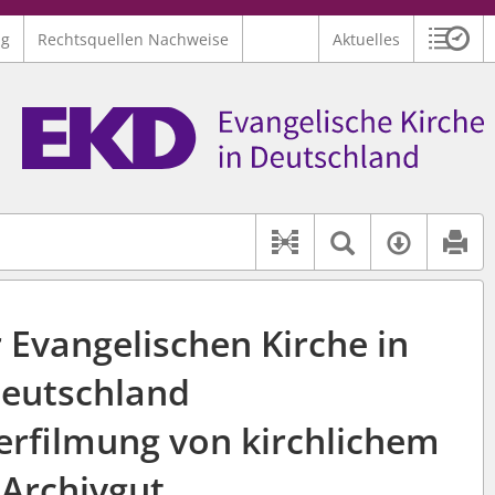
ng
Rechtsquellen Nachweise
Aktuelles
Sitzu
Logo Ev. Kirche in Deutschland
 findet auch: "Pfarrerinitiative" oder "Pfarrerausschuss".
serer Hilfe.
Textsuche 
Verfüg
Dokument-Beziehu
r Evangelischen Kirche in
eutschland
erfilmung von kirchlichem
Archivgut