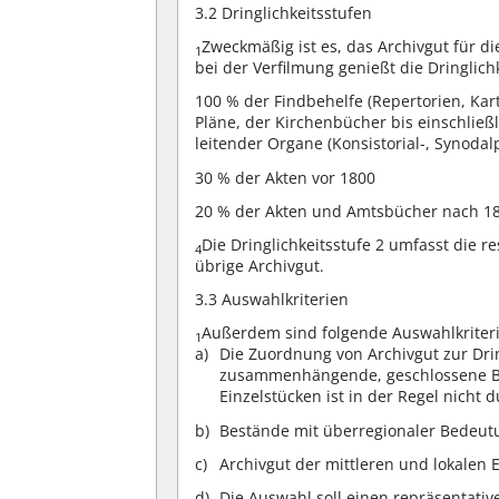
3.2 Dringlichkeitsstufen
Zweckmäßig ist es, das Archivgut für di
1
bei der Verfilmung genießt die Dringlich
100 % der Findbehelfe (Repertorien, Ka
Pläne, der Kirchenbücher bis einschließl
leitender Organe (Konsistorial-, Synodal
30 % der Akten vor 1800
20 % der Akten und Amtsbücher nach 1
Die Dringlichkeitsstufe 2 umfasst die re
4
übrige Archivgut.
3.3 Auswahlkriterien
Außerdem sind folgende Auswahlkriteri
1
Die Zuordnung von Archivgut zur Drin
zusammenhängende, geschlossene Be
Einzelstücken ist in der Regel nicht 
Bestände mit überregionaler Bedeut
Archivgut der mittleren und lokalen 
Die Auswahl soll einen repräsentative