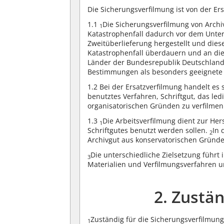
Die Sicherungsverfilmung ist von der Er
1.1
Die Sicherungsverfilmung von Archi
1
Katastrophenfall dadurch vor dem Unter
Zweitüberlieferung hergestellt und dies
Katastrophenfall überdauern und an die 
Länder der Bundesrepublik Deutschland
Bestimmungen als besonders geeignet
1.2 Bei der Ersatzverfilmung handelt es 
benutztes Verfahren, Schriftgut, das led
organisatorischen Gründen zu verfilmen 
1.3
Die Arbeitsverfilmung dient zur Hers
1
Schriftgutes benutzt werden sollen.
In 
2
Archivgut aus konservatorischen Gründ
Die unterschiedliche Zielsetzung führ
3
Materialien und Verfilmungsverfahren un
2. Zustä
Zuständig für die Sicherungsverfilmung
1