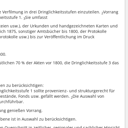
e Verfilmung in drei Dringlichkeitsstufen einzuteilen.
Vorrang
2
keitsstufe 1.
Sie umfasst
3
rteien usw.), der Urkunden und handgezeichneten Karten und
ich 1875, sonstiger Amtsbücher bis 1800, der Protokolle
protokolle usw.) bis zur Veröffentlichung im Druck
800.
stlichen 70 % der Akten vor 1800, die Dringlichkeitsstufe 3 das
en zu berücksichtigen:
glichkeitsstufe 1 sollte provenienz- und strukturgerecht für
stände, Fonds usw. gefällt werden.
Die Auswahl von
2
durchführbar.
ung genießen Vorrang.
Ebene ist in Auswahl zu berücksichtigen.
n Querschnitt in zeitlicher, regionaler und sachlicher Hinsicht