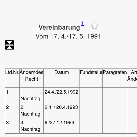
1
Vereinbarung
Vom 17. 4./17. 5. 1991
Lfd.Nr.
Änderndes
Datum
Fundstelle
Paragrafen
Art
Recht
Änd
1
1.
24.4./22.5.1992
Nachtrag
2
2.
2.4. / 20.4.1993
Nachtrag
3
3.
6./27.12.1993
Nachtrag