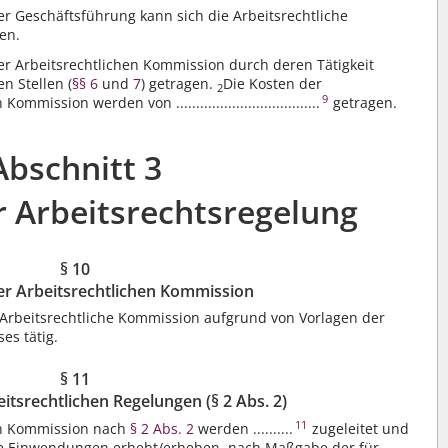
er Geschäftsführung kann sich die Arbeitsrechtliche
en.
der Arbeitsrechtlichen Kommission durch deren Tätigkeit
n Stellen (
§§ 6
und
7
) getragen.
Die Kosten der
2
9
ssion werden von ....................................
getragen.
Abschnitt 3
r Arbeitsrechtsregelung
§ 10
er Arbeitsrechtlichen Kommission
 Arbeitsrechtliche Kommission aufgrund von Vorlagen der
es tätig.
§ 11
itsrechtlichen Regelungen (§ 2 Abs. 2)
11
en Kommission nach
§ 2 Abs. 2
werden ..........
zugeleitet und
ine Einwendungen erhebt/erheben, nach Maßgabe der für