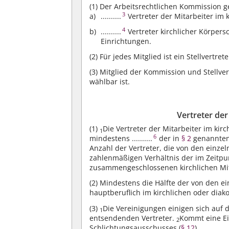
(1)
Der Arbeitsrechtlichen Kommission g
3
..........
Vertreter der Mitarbeiter im k
4
..........
Vertreter kirchlicher Körpers
Einrichtungen.
(2)
Für jedes Mitglied ist ein Stellvertre
(3)
Mitglied der Kommission und Stellvertr
wählbar ist.
Vertreter der
(1)
Die Vertreter der Mitarbeiter im ki
1
6
mindestens ..........
der in
§ 2
genannten
Anzahl der Vertreter, die von den einze
zahlenmäßigen Verhältnis der im Zeitpu
zusammengeschlossenen kirchlichen Mitar
(2)
Mindestens die Hälfte der von den e
hauptberuflich im kirchlichen oder diako
(3)
Die Vereinigungen einigen sich auf 
1
entsendenden Vertreter.
Kommt eine Ei
2
Schlichtungsausschusses (
§ 12
).