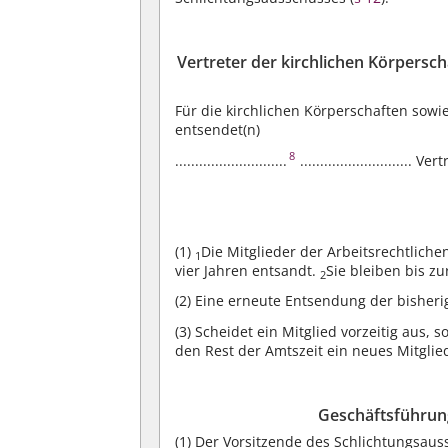
Vertreter der kirchlichen Körpersc
Für die kirchlichen Körperschaften sowi
entsendet(n)
8
............................
............................ Ver
(1)
Die Mitglieder der Arbeitsrechtlich
1
vier Jahren entsandt.
Sie bleiben bis z
2
(2)
Eine erneute Entsendung der bisherige
(3)
Scheidet ein Mitglied vorzeitig aus, 
den Rest der Amtszeit ein neues Mitglied 
Geschäftsführun
(1)
Der Vorsitzende des Schlichtungsaus