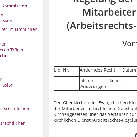
he Kommission
Mitarbeiter
er
mission
(Arbeitsrechts
iter im kirchlichen
Vom
chen
eren Träger
scher
Lfd. Nr.
Änderndes Recht
Datum
r
bisher keine
mission
Änderungen
Den Gliedkirchen der Evangelischen Kirc
itsrechtlichen
der Mitarbeiter im kirchlichen Dienst 
Kirchengesetzes über das Verfahren zur 
kirchlichen Dienst (Arbeitsrechts-Regel
tsrechtlichen