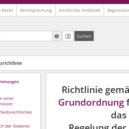
s Recht
Rechtsprechung
Kirchliches Amtsblatt
Begründu
Suche mit Platzhalter "*", Bsp. Pfarrer*,
Suchen
Weitere Suchoperatoren finden Sie in un
richtlinie
timmungen
Richtlinie gem
n einer
Grundordnung
f
mission
das
rbeitsrechtlichen
Regelung der 
ch der Diakonie