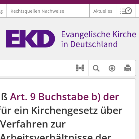
ng
Rechtsquellen Nachweise
Aktuelles
Sitzu
Logo Ev. Kirche in Deutschland
 findet auch: "Pfarrerinitiative" oder "Pfarrerausschuss".
serer Hilfe.
Textsuche 
Verfüg
Dokument-Beziehu
äß
Art. 9 Buchstabe b) der
ür ein Kirchengesetz über
 Verfahren zur
Arbeitsverhältnisse der