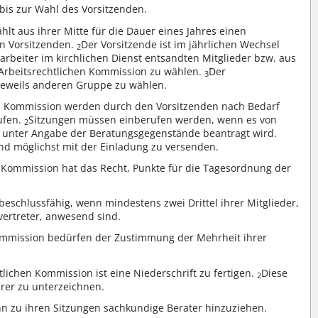
e bis zur Wahl des Vorsitzenden.
lt aus ihrer Mitte für die Dauer eines Jahres einen
en Vorsitzenden.
Der Vorsitzende ist im jährlichen Wechsel
2
tarbeiter im kirchlichen Dienst entsandten Mitglieder bzw. aus
 Arbeitsrechtlichen Kommission zu wählen.
Der
3
r jeweils anderen Gruppe zu wählen.
en Kommission werden durch den Vorsitzenden nach Bedarf
ufen.
Sitzungen müssen einberufen werden, wenn es von
2
r unter Angabe der Beratungsgegenstände beantragt wird.
ind möglichst mit der Einladung zu versenden.
n Kommission hat das Recht, Punkte für die Tagesordnung der
beschlussfähig, wenn mindestens zwei Drittel ihrer Mitglieder,
vertreter, anwesend sind.
ommission bedürfen der Zustimmung der Mehrheit ihrer
lichen Kommission ist eine Niederschrift zu fertigen.
Diese
2
hrer zu unterzeichnen.
n zu ihren Sitzungen sachkundige Berater hinzuziehen.