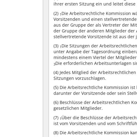
ihrer ersten Sitzung ein und leitet dies
(2)
Die Arbeitsrechtliche Kommission wäh
1
Vorsitzenden und einen stellvertretend
aus der Gruppe der als Vertreter der Mi
der Gruppe der anderen Mitglieder der
stellvertretende Vorsitzende ist aus de
(3)
Die Sitzungen der Arbeitsrechtlich
1
unter Angabe der Tagesordnung einber
mindestens einem Viertel der Mitgliede
Die erforderlichen Arbeitsunterlagen s
3
(4)
Jedes Mitglied der Arbeitsrechtliche
Sitzungen vorzuschlagen.
(5)
Die Arbeitsrechtliche Kommission ist 
darunter der Vorsitzende oder sein Stell
(6)
Beschlüsse der Arbeitsrechtlichen K
gesetzlichen Mitglieder.
(7)
Über die Beschlüsse der Arbeitsrecht
1
ist vom Vorsitzenden und vom Schriftfü
(8)
Die Arbeitsrechtliche Kommission kan