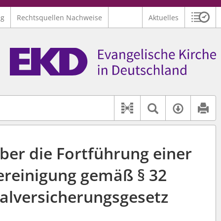
ng
Rechtsquellen Nachweise
Aktuelles
Sitzu
Logo Ev. Kirche in Deutschland
 findet auch: "Pfarrerinitiative" oder "Pfarrerausschuss".
serer Hilfe.
Textsuche 
Verfüg
Dokument-Beziehu
ber die Fortführung einer
ereinigung gemäß § 32
ialversicherungsgesetz