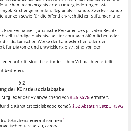
öffentlichen Rechtsorganisierten Untergliederungen, wie
Sprengel, Kirchengemeinden, Regionalverbände, Zweckverbände
ichtungen sowie für die öffentlich-rechtlichen Stiftungen und
, Krankenhäuser, juristische Personen des privaten Rechts
ich selbständige diakonische Einrichtungen öffentlichen oder
er der diakonischen Werke der Landeskirchen oder der
k für Diakonie und Entwicklung e.V.", sind von der
ieder auftritt, sind die erforderlichen Vollmachten erteilt.
t beitreten.
§ 2
ng der Künstlersozialabgabe
e Mitglieder der AV abweichend von
§ 25 KSVG
ermittelt.
ür die Künstlersozialabgabe gemäß
§ 32 Ab
satz 1
Satz 3 KSVG
1
s Bruttokirchensteueraufkommen
angelischen Kirche x 0,7738%