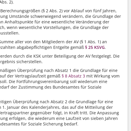
bs. 2).
erechnungsgrößen (§ 2 Abs. 2) vor Ablauf von fünf Jahren,
arung Umstände schwerwiegend verändern, die Grundlage der
nn Anhaltspunkte für eine wesentliche Veränderung der
auch, wenn wesentliche Vorstellungen, die Grundlage der
usstellen.
umme aller von den Mitgliedern der AV (§ 1 Abs. 1) an
gezahlten abgabepflichtigen Entgelte gemäß
§ 25 KSVG
.
den durch die KSK unter Beteiligung der AV festgelegt. Die
gebnis sicherstellen.
lmäßigen Überprüfung nach Absatz 1 die Grundlage für eine
auf der Vertragslaufzeit gemäß
§ 8 Absatz 3
mit Wirkung vom
n soll. Die Fortführungsvereinbarung soll wiederum eine
bedarf der Zustimmung des Bundesamtes für Soziale
eitigen Überprüfung nach Absatz 2 die Grundlage für eine
1. Januar des Kalenderjahres, das auf die Mitteilung der
tragspartner gegenüber folgt, in Kraft tritt. Die Anpassung
rung erfolgen, die wiederum eine Laufzeit von sieben Jahren
desamtes für Soziale Sicherung bedarf.