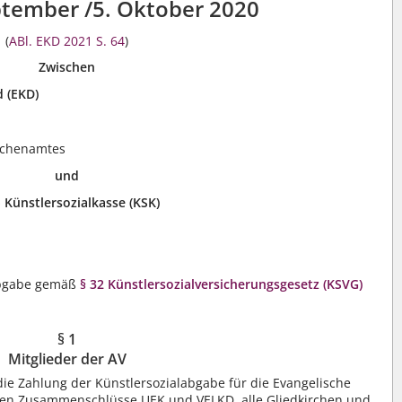
tember /5. Oktober 2020
(
ABl. EKD 2021 S. 64
)
Zwischen
d (EKD)
irchenamtes
und
 Künstlersozialkasse (KSK)
labgabe gemäß
§ 32 Künstlersozialversicherungsgesetz (KSVG)
§ 1
Mitglieder der AV
ie Zahlung der Künstlersozialabgabe für die Evangelische
ichen Zusammenschlüsse UEK und VELKD, alle Gliedkirchen und