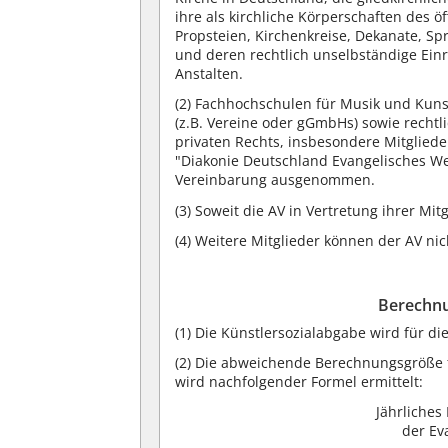
ihre als kirchliche Körperschaften des 
Propsteien, Kirchenkreise, Dekanate, 
und deren rechtlich unselbständige Einr
Anstalten.
(2)
Fachhochschulen für Musik und Kunst
(z.B. Vereine oder gGmbHs) sowie rechtl
privaten Rechts, insbesondere Mitglied
"Diakonie Deutschland Evangelisches Wer
Vereinbarung ausgenommen.
(3)
Soweit die AV in Vertretung ihrer Mitgl
(4)
Weitere Mitglieder können der AV nich
Berechnu
(1)
Die Künstlersozialabgabe wird für di
(2)
Die abweichende Berechnungsgröße f
wird nachfolgender Formel ermittelt:
Jährliche
der Ev