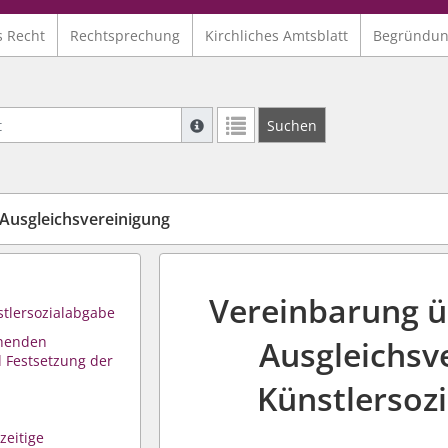
s Recht
Rechtsprechung
Kirchliches Amtsblatt
Begründu
Suche mit Platzhalter "*", Bsp. Pfarrer*,
Suchen
Weitere Suchoperatoren finden Sie in un
Ausgleichsvereinigung
Vereinbarung ü
tlersozialabgabe
chenden
Ausgleichsv
Festsetzung der
Künstlersoz
zeitige