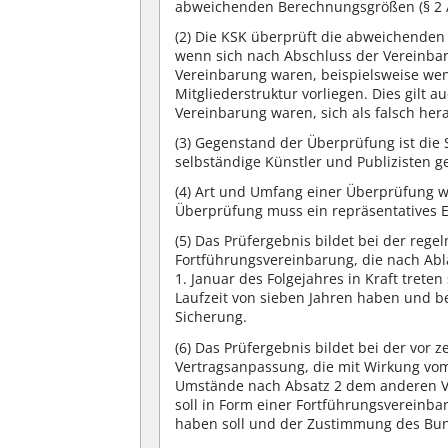
abweichenden Berechnungsgrößen (§ 2 A
(2)
Die KSK überprüft die abweichenden B
wenn sich nach Abschluss der Vereinb
Vereinbarung waren, beispielsweise we
Mitgliederstruktur vorliegen. Dies gilt 
Vereinbarung waren, sich als falsch hera
(3)
Gegenstand der Überprüfung ist die S
selbständige Künstler und Publizisten 
(4)
Art und Umfang einer Überprüfung wer
Überprüfung muss ein repräsentatives Er
(5)
Das Prüfergebnis bildet bei der rege
Fortführungsvereinbarung, die nach Abl
1. Januar des Folgejahres in Kraft trete
Laufzeit von sieben Jahren haben und 
Sicherung.
(6)
Das Prüfergebnis bildet bei der vor z
Vertragsanpassung, die mit Wirkung vom 
Umstände nach Absatz 2 dem anderen Ver
soll in Form einer Fortführungsvereinba
haben soll und der Zustimmung des Bun