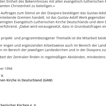
en Einheit des Bekenntnisses mit allen evangelisch-lutherischen
mten Christenheit zu beteiligen.«
uftrages zum Dienst an der Diaspora bestätigen das Gustav-Ado
henleitende Gremien handelt, ist das Gustav-Adolf-Werk gegenüber 
einigten Evangelisch-Lutherischen Kirche Deutschlands und dem 
derführend.
Dabei wird vorausgesetzt, dass in Grundsatzfragen e
2
t projekt- und programmbezogener Thematik ist die Mitarbeit be
er engen und ergänzenden Arbeitsweise auch im Bereich der Lande
n im Bereich der jeweiligen Landeskirchen und in der Diaspora z
t der Zentralen finden in regelmäßigen Abständen, mindestens e
ber 1994
 V.
hen Kirche in Deutschland (GAW)
herischer Kirchen e. V.