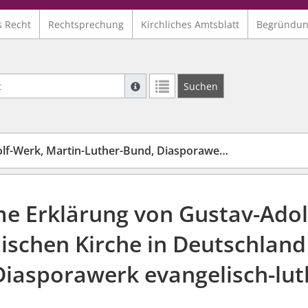
s Recht
Rechtsprechung
Kirchliches Amtsblatt
Begründu
Suche mit Platzhalter "*", Bsp. Pfarrer*,
Suchen
Weitere Suchoperatoren finden Sie in un
, Martin-Luther-Bund, Diasporawerk ev.-luth. Kirchen
 Erklärung von Gustav-Adolf
ischen Kirche in Deutschlan
iasporawerk evangelisch-luth