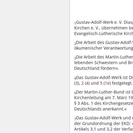
Gustav-Adolf-Werk e. V. Dia
1
Kirchen e. V., übernehmen be
Evangelisch-Lutherische Kirc
Die Arbeit des Gustav-Adolf
2
ökumenischer Verantwortung d
Die Arbeit des Martin-Luthe
3
lebenden Schwestern und Brü
Deutschland fördern«.
Das Gustav-Adolf-Werk ist D
4
(3)
,
2 (4)
und
5 (1e)
festgelegt.
Der Martin-Luther-Bund ist 
6
Kirchenleitung am 7. März 19
§ 3 Abs. 1 des Kirchengesetze
Deutschlands anerkannt.«
Das Gustav-Adolf-Werk und 
7
der Grundordnung der EKD: »
Artikels 3,1 und 3,2 der Verf