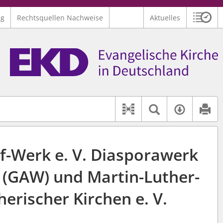
ng
Rechtsquellen Nachweise
Aktuelles
Sitzu
Logo Ev. Kirche in Deutschland
 findet auch: "Pfarrerinitiative" oder "Pfarrerausschuss".
serer Hilfe.
Textsuche 
Verfüg
Dokument-Beziehu
-Werk e. V. Diasporawerk
d (GAW) und Martin-Luther-
erischer Kirchen e. V.