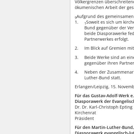
Völkergrenzen überschreitend
ökumenischen Arbeit der gesa
Aufgrund des gemeinsamen A
9
Soweit es sich um kirc
1
Bund gegenüber der Ver
beide Diasporawerke fe
Partnerwerkes erfolgt.
Im Blick auf Gremien mi
Beide Werke sind an ein
gegenüber ihren Partner
Neben der Zusammenarbei
Luther-Bund statt.
Erlangen/Leipzig, 15. Novem
Für das Gustav-Adolf-Werk e.
Diasporawerk der Evangelisc
Dr. Dr. Karl-Christoph Epting
Kirchenrat
Präsident
Für den Martin-Luther-Bund,
Diasporawerk evangelisch-lut