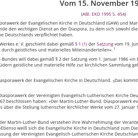
Vom 15. November 1
(
ABl. EKD 1995 S. 454
)
sporawerk der Evangelischen Kirche in Deutschland (GAW) und Mar
ide den wichtigen Dienst an der Diaspora, zu dem sich sowohl die 
he Deutschlands verpflichtet haben.
-Werkes e. V. geschieht dabei gemäß
§ 1 (1)
der
Satzung
vom 19. Jun
1
urch geistliches und materielles Miteinanderteilen«.
r-Bundes will dabei gemäß § 2 der Satzung vom 1. Januar 1986 »in
dern geistliche und materielle Hilfe zur kirchlichen Sammlung g
iasporawerk der Evangelischen Kirche in Deutschland.
Das kommt 
5
Diasporawerk der Vereinigten Evangelisch-Lutherischen Kirche Deu
67 beschlossen haben: »Der Martin-Luther-Bund, Diasporawerk eva
s über die Stellung lutherischer kirchlicher Werke vom 27. Januar
der Martin-Luther-Bund verstehen ihre Wahrnehmung der Verantwor
Ebenso weiß sich die Evangelische Kirche in Deutschland zum Die
assung der Vereinigten Evangelisch-Lutherischen Kirche Deutschlan