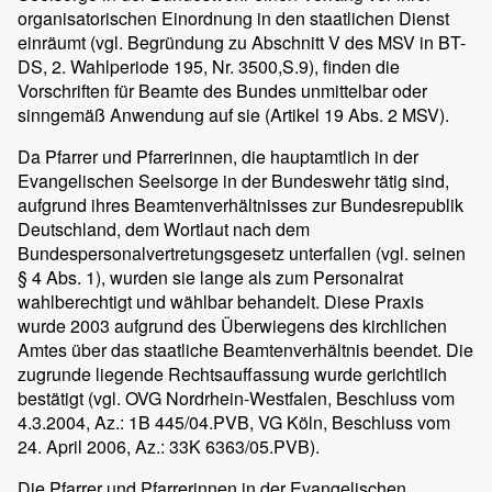
organisatorischen Einordnung in den staatlichen Dienst
einräumt (vgl. Begründung zu Abschnitt V des MSV in BT-
DS, 2. Wahlperiode 195, Nr. 3500,S.9), finden die
Vorschriften für Beamte des Bundes unmittelbar oder
sinngemäß Anwendung auf sie (Artikel 19 Abs. 2 MSV).
Da Pfarrer und Pfarrerinnen, die hauptamtlich in der
Evangelischen Seelsorge in der Bundeswehr tätig sind,
aufgrund ihres Beamtenverhältnisses zur Bundesrepublik
Deutschland, dem Wortlaut nach dem
Bundespersonalvertretungsgesetz unterfallen (vgl. seinen
§ 4 Abs. 1), wurden sie lange als zum Personalrat
wahlberechtigt und wählbar behandelt. Diese Praxis
wurde 2003 aufgrund des Überwiegens des kirchlichen
Amtes über das staatliche Beamtenverhältnis beendet. Die
zugrunde liegende Rechtsauffassung wurde gerichtlich
bestätigt (vgl. OVG Nordrhein-Westfalen, Beschluss vom
4.3.2004, Az.: 1B 445/04.PVB, VG Köln, Beschluss vom
24. April 2006, Az.: 33K 6363/05.PVB).
Die Pfarrer und Pfarrerinnen in der Evangelischen