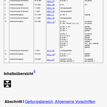
2
4
Festsetzung des Kirchenamts
25.10.2001
§ 16 Abs. 3
neu gefasst
2002 S. 55
5
Arbeitsrechtsregelung
10.1.2002
2002 S. 398
§ 17a
neu
6
Festsetzung des Kirchenamts
1.7.2002
2002 S. 134
Versorgungstabelle
7
Festsetzung des Kirchenamts
1.7.2003
2003 S. 159
Versorgungstabelle
8
Arbeitsrechtsregelung
14.11.2007
2008 S. 73
§ 7 Abs. 2
eingefügt
9
Festsetzung des Kirchenamts
5.7. 2008
2008 S. 185
Versorgungstabelle
3
10
Arbeitsrechtsregelung
18.2.2009
§ 1 Abs 1
neu gefasst
2009 S. 140
§ 1 Abs. 2 Buchst. a) c) u. d)
neu gefasst
§ 1 Abs. 3 , § 2
geändert
§ 5 Abs. 3
aufgehoben
§ 5 Abs. 4
geändert
§ 6 Abs. 2
neu gefasst
§ 10, § 14, § 15
geändert
§ 16 Abs. 1
geändert
§ 16 Abs. 2
neu gefasst
§ 17 a, § 18
geändert
§ 20 Abs. 3
neu u. Anm. eingefügt
§ 20 Abs. 4
geändert
§ 23
geändert
11
Festsetzung des Kirchenamts
1.7.2011
2011 S. 242
Versorgungstabelle
4
12
Arbeitsrechtsregelung
19.4.2013
§ 16 Abs. 1 u. 3
geändert
2013 S. 341
§ 20 Abs. 3
geändert
5
13
Arbeitsrechtsregelung
4.12.2020
Abschnitt IV § 22a
neu eingefügt
2021 S. 64
bisheriger Abschnitt IV
wird Abschnitt V
6
Inhaltsübersicht
Abschnitt I
Geltungsbereich, Allgemeine Vorschriften