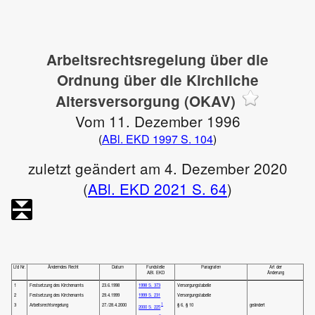
Arbeitsrechtsregelung über die
Ordnung über die Kirchliche
Altersversorgung (OKAV)
Vom 11. Dezember 1996
(
ABl. EKD 1997 S. 104
)
zuletzt geändert am 4. Dezember 2020
(
ABl. EKD 2021 S. 64
)
Lfd Nr.
Änderndes Recht
Datum
Fundstelle
Paragrafen
Art der
ABl. EKD
Änderung
1
Festsetzung des Kirchenamts
23.6.1998
1998 S. 373
Versorgungstabelle
2
Festsetzung des Kirchenamts
29.4.1999
1999 S. 231
Versorgungstabelle
1
3
Arbeitsrechtsregelung
27./28.4.2000
§ 6, § 10
geändert
2000 S. 225