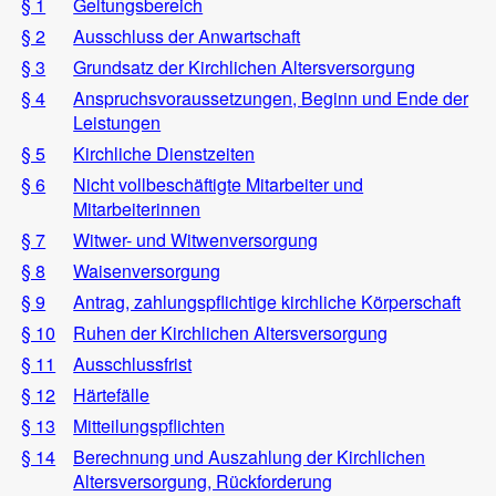
§ 1
Geltungsbereich
§ 2
Ausschluss der Anwartschaft
§ 3
Grundsatz der Kirchlichen Altersversorgung
§ 4
Anspruchsvoraussetzungen, Beginn und Ende der
Leistungen
§ 5
Kirchliche Dienstzeiten
§ 6
Nicht vollbeschäftigte Mitarbeiter und
Mitarbeiterinnen
§ 7
Witwer- und Witwenversorgung
§ 8
Waisenversorgung
§ 9
Antrag, zahlungspflichtige kirchliche Körperschaft
§ 10
Ruhen der Kirchlichen Altersversorgung
§ 11
Ausschlussfrist
§ 12
Härtefälle
§ 13
Mitteilungspflichten
§ 14
Berechnung und Auszahlung der Kirchlichen
Altersversorgung, Rückforderung