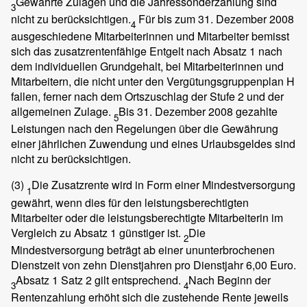
Gewährte Zulagen und die Jahressonderzahlung sind
3
nicht zu berücksichtigen.
Für bis zum 31. Dezember 2008
4
ausgeschiedene Mitarbeiterinnen und Mitarbeiter bemisst
sich das zusatzrentenfähige Entgelt nach Absatz 1 nach
dem individuellen Grundgehalt, bei Mitarbeiterinnen und
Mitarbeitern, die nicht unter den Vergütungsgruppenplan H
fallen, ferner nach dem Ortszuschlag der Stufe 2 und der
allgemeinen Zulage.
Bis 31. Dezember 2008 gezahlte
5
Leistungen nach den Regelungen über die Gewährung
einer jährlichen Zuwendung und eines Urlaubsgeldes sind
nicht zu berücksichtigen.
(3)
Die Zusatzrente wird in Form einer Mindestversorgung
1
gewährt, wenn dies für den leistungsberechtigten
Mitarbeiter oder die leistungsberechtigte Mitarbeiterin im
Vergleich zu Absatz 1 günstiger ist.
Die
2
Mindestversorgung beträgt ab einer ununterbrochenen
Dienstzeit von zehn Dienstjahren pro Dienstjahr 6,00 Euro.
Absatz 1 Satz 2 gilt entsprechend.
Nach Beginn der
3
4
Rentenzahlung erhöht sich die zustehende Rente jeweils